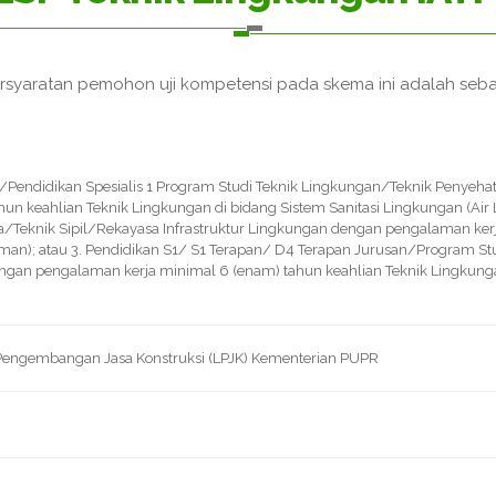
syaratan pemohon uji kompetensi pada skema ini adalah sebag
/Pendidikan Spesialis 1 Program Studi Teknik Lingkungan/Teknik Penyehat
un keahlian Teknik Lingkungan di bidang Sistem Sanitasi Lingkungan (Air
/Teknik Sipil/Rekayasa Infrastruktur Lingkungan dengan pengalaman kerj
iman); atau 3. Pendidikan S1/ S1 Terapan/ D4 Terapan Jurusan/Program S
engan pengalaman kerja minimal 6 (enam) tahun keahlian Teknik Lingkunga
ga Pengembangan Jasa Konstruksi (LPJK) Kementerian PUPR