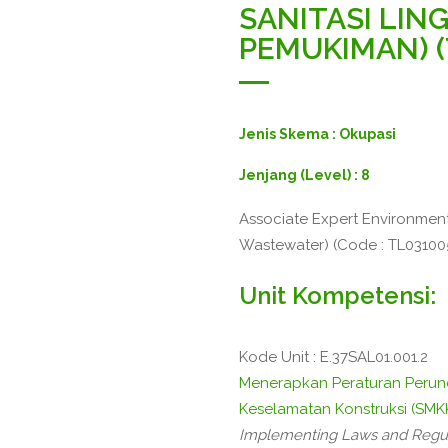
SANITASI LIN
PEMUKIMAN) (
Jenis Skema : Okupasi
Jenjang (Level) : 8
Associate Expert Environment
Wastewater) (Code : TL03100
Unit Kompetensi:
Kode Unit : E.37SAL01.001.2
Menerapkan Peraturan Peru
Keselamatan Konstruksi (SMK
Implementing Laws and Regul