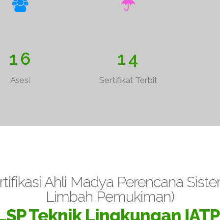
1
6
1
4
Asesi
Sertifikat Terbit
ifikasi Ahli Madya Perencana Sistem
Limbah Pemukiman)
LSP Teknik Lingkungan IATP