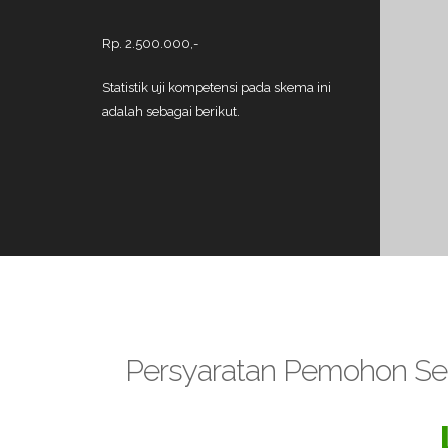
Rp. 2.500.000,-
Statistik uji kompetensi pada skema ini
adalah sebagai berikut.
Persyaratan Pemohon Sert