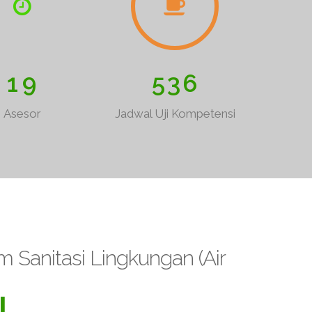
1
9
5
3
6
Asesor
Jadwal Uji Kompetensi
 Sanitasi Lingkungan (Air
I