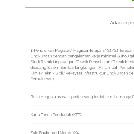
Adapun per
1. Pendidikan Magister/ Magister Terapan/ S2/S2 Terapan
Lingkungan dengan pengalaman kerja minimal 0 (nol) tah
Studi Teknik Lingkungan/Teknik Penyehatan/Teknik Kimia
dibidang Sistem Sanitasi Lingkungan (Air Limbah Pemuk
Kimia/Teknik Sipil/Rekayasa Infrastruktur Lingkungan d
Pemukiman);
Bukti Anggota asosiasi profesi yang terdaftar di Lemba
Kartu Tanda Penduduk (KTP)
Foto Backgroud Merah 3X4